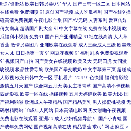
吧97资源站
欧美日韩另类0
91华人
国产日韩一区二区
日本网站
四页 97超碰在线网站 韩国论理 日本黄色网页 91看片免费 韩国少妇人妻超碰
在线免费
免费潮喷
91原创国产视频
成人吃瓜福利
国产在线9
操
欧美性爱网 婷婷五月天色色 99国产丝袜在线 国产传媒A片大全 麻豆h片 亚
碰高清免费视频
午夜电影全集
国产AV无码
人妻系列
爱豆传媒
倩女幽魂
超清国产剧大全
91中文字幕在线
免费在线小视频
吃
州日韩视频 A片天天干 久热在线精品 日韩色导航 91福利社入口 肏屄福利社
瓜福利小视频
免费91
国产日产亚洲精品
91社在线高清
人人草
香蕉
激情另类图片
亚洲欧美在线观看
成人三级成人三级
欧美老
黄色连接 人人插人人摸 a级片毛片网站 欧美午夜群交 97人妻 日美91 韩日免
女人bb
日日操第一页
91网豆花视频
91福利剧场
免费影视观看
91视频国产自拍
国产美女在线视频
欧美又大
无码四虎
女同激
费A 青娱乐毛片 www青青操 黄色上床网站 人操人碰 亚洲另类色图 99福利在
吻视频
极品性爱导航
欧美国产拳交喷奶
中文字幕第三页
超碰成
线视频 福利址老司机选集 免费抖阴在线 91av直播 岛国91线观看 欧美福利影
人影视
欧美日韩中文一区
手机看片1204
91色快播
福利撸影院
激情五月天国产
综合网五月天
美女主播青草
国产高清不卡视频
院 亚洲AU 99色精品 国产酒店自拍 男人网站 伪娘自慰 97人妻资源 国产ts伪
四虎影视
欧美一区在线
操碰视频
五月天婷婷欧美
欧美大BB
国
产福利啪啪
欧洲成人午夜精品
国产精品美乳
男人操蜜桃视频
无
娘 男人必备69视频 伊人色图 草逼小电影 美女瑟瑟视频 午夜福利影院播放
码射精网站
18成年人网站
日本高清电影网
男女啪啪午夜视频
免费电影在线观看
亚洲ab
成人少妇视频导航
91国产小青蛙
国
97超碰在线免费 国产精品国产自产 欧美变态综合 午夜福利成人网站 超碰在
产成年免费网站
国产视频高清在线
精品香蕉
求a片网址
麻豆tv