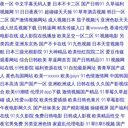
三区 萌白酱一线天av 日本蜜桃91视频 偷拍电影 伊仁大香蕉91 97人人肏 成
夜一区
中文字幕无码人妻
日本不卡二区
国产日韩91
久草福利
视频网
91日日夜夜91
超碰碰天天操
91草草酒店视频
韩日一区
人综合免费播放 韩日AV导航 老司机午夜福利片 三级日韩中文字幕 伊人三级
二区
国产激情视频网站
成人视频日本
茄子视频污
亚洲色欲天天
成人丝瓜视频下载
日韩逼网
精东传媒入口
黄wwww色
香港伦理
网 TS伪娘视频黄色 高清在线观看av 巨乳探花 日本欧美视频 五月花导航 综合
电影在线
成人影院在线播放
欧美足交一区二区
91视频电影
另
类四虎
亚洲东京热
国产不卡在线
91九色视频
日本天堂视频导
亚洲97 91主播在线视频 岛国大片无码 伪娘黑丝自慰 超碰蜜臀91 国产无套
航
日本三级光棍影院
91大神精品
欧美怡红院院二区
爱豆传媒
观看网站
综合日韩欧美
草逼网首页
国产日韩精品91
91视频网
普通话 久久香蕉网 色色欧美 最新黄色亚洲网址 99热都是精品7 岛国肏逼在
站在线
69性影院
福利资源在线
91自拍最新网址
青青草国产成
线 黄色91色情 欧美在线性生活 午夜狼友福利 91福利在 av妞妞导航 福利影
人
黄色岛国网站
欧美一xxxxx
欧美gayv
91色情激情网
中国韩国
日本高清
国产国产一区
亚洲欧洲成人
日韩在线
久久国产影视综
院最新网址 色一本道 51视频福利 97超碰福利导航 成人网站香蕉 黄色香蕉视
合
欧美69潮喷
伦理片app下载
激情视频国产精品
91草莓久草超
碰
成人性爱aa影院
欧美性爱插插
欧美日韩色黄片
91草莓影院
频网站 欧美日韩H片 色色韩日 亚洲天堂官方网站 91丝足网站 韩日一级片网
午夜电影网久久
国产丝袜美女
国产精彩视频
操碰视屏
国产福利
在线
91久久影院
免费日韩电影
日韩成人影视
欧美精品性交
午
络 日本女人性淫视频 伊人成人在线视频 91在线免费看 黑丝91免费视频 欧美
夜宅男免费
另类亚洲色情
家庭乱伦理电影
91草B草B视频
国产