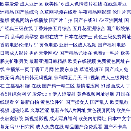
欧美爱爱
成人亚洲区
欧美性16
成人色情黄片在线
在线观看亚
狼友激情综合国产 午夜狼窝AV 97资源网站首页 黄色精品网 日韩精品福利网
洲精品
国产热综合
久草网视频在线看
午夜精品网影院
伦理片完
址 91探花一区在线 麻豆www 91牛逼 国产视频一区在线 三级片av在线 91视
整版
黄视网站在线播放
国产片自拍
国产在线91
AV亚洲网址
国
产经典三级在线
丁香婷婷五月综合
五月花亚洲综合
国产影院第
频综合1 国产精品久久AV 日本超碰97 香蕉在线播放超碰 伪娘自慰网站 九九
一页
乱码欧美孕交
超碰在线艹
日本在线护士
黄色三级免费网址
香港电影伦理片
91黄色电影
亚洲一区成人视频
国产福利电影
成人自拍 黄色色情 91自慰 97资超碰在线 精品成人亚洲 日韩无码A级片 97
日韩成人影片
男的天堂网AV
国产精品尤物在
免费a一毛片
欧美
肠交扩张另类
最新亚洲日韩精品
欧美在线视频
免费黄色网址在
视频中文字幕 户外露出 日韩熟女成人 91线上网站 国产在线9 香蕉视频在线
线
主播第一页
丁香五月网
性爱东京热
草逼视频78
国产成人免
费无码
高清日韩无码视频
宗和网五月天
日b视频
成人三级网站
播放 成人福利视频网
在
主播福利姬h在线
国产精一精二区
基情涩涩网
51漫画成人
丁
香5月综合网
91爱爱com
伊人涩涩射
黄色视频网址导航
91国在
线观看
91最新自拍
黄色软件91
国产操女人
国产乱人
欧美乱欲
视频
超碰吃瓜
久草涩涩
最新在线A片网址
黄色视屏网站
欧美午
夜寂寞影院
新视觉影视
成人写真福利
欧美内射网址
日本中文字
幕无码
97日穴网
成人免费在线
精品国产免费观看
国产不卡高