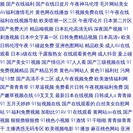
频
国产在线福利
国产在线日皮片
午夜神马伦理
毛片网站美女
AV福利激情毛片
黄色网在线播放
91视频免费在线
91午夜在线
福利在线视频导航
欧美喷潮一区二区
午夜理论片
日本第二片区
国产免费大片
精品呦视频
日本乱伦高清无码
深夜国产视频
91
刺激视频
日本中文字幕一区
日韩免费精品视频
日本高清v
欧美
日韩伦理午夜
91碰超免费
亚洲色图网站
精品欧美
成人AV在线
观看
日本a级在线
干露脸熟女
在线观看黄色网
成人抖音
爰上碰
91
国产美女91视频
国产情侣片
97人人看
国产三级视频在线
91
免费视频精品
国产精品另类
黄色AV网站人
黄色91福利社
污网
址18禁
国产高清不卡二区
成人午夜视频免费
欧美激情福利网
国产青青青草
91草逼视频
免费看片日韩
午夜视频福利免费
国
产嫩草视频在线
69叉叉叉
最新日本在线视频
日韩成人a
青青操
91
五月天婷婷
91短视频在线
国产在线观看的
白丝美女自慰网
站
91福利免费视频
加勒比91AV
91在线观看
黄网站av在线
国产
视频
狠狠擼狠狠擼
91桃色小视频
91激情
91干啪啪
青青操青青
干
主播诱惑无码专区
欧美视频电影
91播放
麻豆桃色网站
亚洲