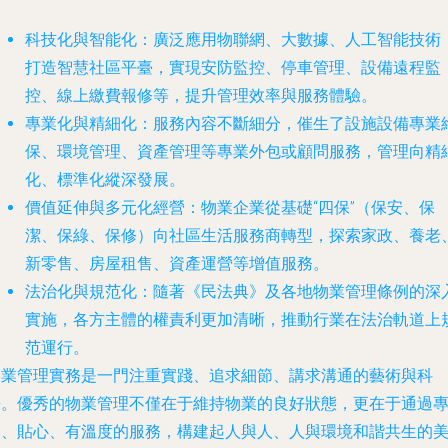
科技化與智能化
：廣泛應用物聯網、大數據、人工智能技術
打造智慧社區平臺，實現安防監控、停車管理、設備遠程監
控、線上繳費報修等，提升管理效率與服務體驗。
專業化與精細化
：服務內容不斷細分，催生了設施設備專業
保、環境管理、資產管理等專業外包或顧問服務，管理向精
化、標準化縱深發展。
價值延伸與多元化經營
：物業企業從基礎“四保”（保安、保
潔、保綠、保修）向社區生活服務商轉型，探索家政、養老
新零售、房屋租售、資產運營等增值服務。
法治化與規范化
：隨著《民法典》及各地物業管理條例的深
實施，各方主體的權責利更加清晰，推動行業在法治軌道上
范運行。
物業管理實務是一門注重實踐、追求細節、講求溝通的藝術與科
學。優秀的物業管理不僅在于維持物業的良好狀態，更在于通過
業、貼心、有溫度的服務，構建起人與人、人與環境和諧共生的