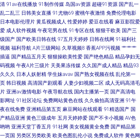
清
91av在线播放
91制作传媒
岛国av资源
超碰91资源
国产乱一
乱二乱三
日韩美女直播
91尤物69
蜜桃午夜激情
免费伦理电影
日本电影伦理片
黄瓜视频成人
性爱婷婷
爱豆在线看
麻豆影院爱
爱
成人软件视频
午夜宅男在线
91专区在线
狠狠干欧美
国产三
级国产
国产欧美日韩在线
97五月天婷婷
日韩在线网
91福利社
视频
福利导航
A片三级网站
久草视频8
香蕉APP污视频
艹艹艹
插逼
国产精品五月天
狠狠操欧美性爱
国产绝色精品
精品孕妇无
码视频
午夜A片三级片
天美果冻传媒
久久国产成人精品
精品93
久久久
日本人妖射精
学生妹avav
国产熟女视频在线
乱伦第一
页
韩日视频
高清国产剧观看
人妻少妇视频二区
成人无码高清毛
片
亚洲av激情电影
午夜导航在线
国内主播第一页
国产高清电
影网址
91社区论坛
免费网站黄色在线
久久偷拍高清亚洲
91午
夜在线免费
亚洲精品第五页
麻豆网站在线观看
91精选国产
国
产精品亚洲
黄色三级成年
五月天婷婷爱
国产不卡小视频
AV色
哟哟
亚洲天堂丁香五月
91社网
美女视频黄全免费
国产精品第
一页国
另类区另类欧美
欧美色图乱伦小说
免费成人软件
黄色网