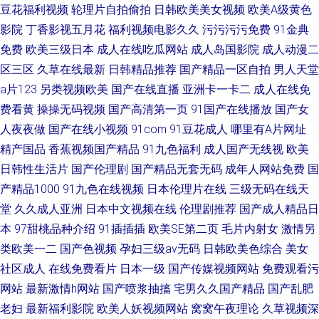
豆花福利视频
轮理片自拍偷拍
日韩欧美美女视频
欧美A级黄色
影院
丁香影视五月花
福利视频电影久久
污污污污免费
91金典
免费
欧美三级日本
成人在线吃瓜网站
成人岛国影院
成人动漫二
区三区
久草在线最新
日韩精品推荐
国产精品一区自拍
男人天堂
a片123
另类视频欧美
国产在线直播
亚洲卡一卡二
成人在线免
费看黄
操操无码视频
国产高清第一页
91国产在线播放
国产女
人夜夜做
国产在线小视频
91com
91豆花成人
哪里有A片网址
精产国品
香蕉视频国产精品
91九色福利
成人国产无线视
欧美
日韩性生活片
国产伦理剧
国产精品无套无码
成年人网站免费
国
产精品1000
91九色在线视频
日本伦理片在线
三级无码在线天
堂
久久成人亚洲
日本中文视频在线
伦理剧推荐
国产成人精品日
本
97甜桃品种介绍
91插插插
欧美SE第二页
毛片内射女
激情另
类欧美一二
国产色视频
孕妇三级av无码
日韩欧美色综合
美女
社区成人
在线免费看片
日本一级
国产传媒视频网站
免费观看污
网站
最新激情h网站
国产喷浆抽搐
宅男久久国产精品
国产乱肥
老妇
最新福利影院
欧美人妖视频网站
窝窝午夜理论
久草视频深