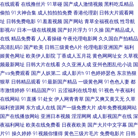
在线观看
在线撸丝片
91草碰
国产成人激情视频
黑料吃瓜精品
线97日本 美女奸三级 亚州色色影院 AV剧场 黄色高清免费网站 人妖狼人另类
偷拍
91大神合集
成人拍拍拍免费
香港伦理剧
日韩大片观看网
在线观看黄色电影 超碰tv 激情五月综合网 少妇磁力 都市激情色色 欧美色图
址
日韩免费电影
91羞羞视频
国产网站
青草全福视在线
性导航
影视AV
日本一级在线视频
国产好片浮力
91久操
国产精品成人
15p 东京热色图片 五月天亚洲色图 超碰注妇 人人插人人摸 岛国片在线播放
在线
精品免费看
人人看操碰
午夜伦理电影网
久久国自产拍精品
高清乱码0
国产欧美
日韩三级黄色A片
伦理电影亚洲国产
福利
欧洲成人性爱AV 伊人青青大香蕉 国产乱淫视频 日韩成人高清永久 91国产下
姬黄色网址
欧美伊人影院
丁香成人五月花
黄色网网址女
久草视
频最新网址
日韩大片在线看
久久亚洲人成
亚州色图乱伦小说
国
载 国产三线电影大全 人人操人人乐 中文字幕久热 超碰国产人人草 玖玖精品
产va免费观看
国产人妖第二
成人影片h
91色婷婷瑟色
东京热狠
狠草
日韩精品观看
91最新国产精品
一级黄色网
91色色人妻
都
视频 91次元网站 黑人黄色网 日本黄色片 综合亚洲97 超碰51 老湿影院免费
市激情婷婷
91精品国产91
云涩福利在线导航
91视色
午夜福利
69 91av直播 成人a视频网 久久宗和a 四虎午夜影院 91熊猫传媒 伦理视频91
在线网站
91直播
91处女
伊人网青青草
国产又爽又黄又无
久草
福利资源网
东方成人在线
国产一级免费大片
成年免费视频网站
性爱av影院 成人免费频道 久久伊人一区 午夜另类成人AV 亚洲AV色片爱豆
国产在线播放网站
亚洲日本视频
淫淫网网
成人影视国产在线
深
夜福利网址
欧美在线免费看
日夜夜欧美
国产大片中文字幕
国产
91线上 九一黄站福利导航 性爱短视频 国产九一 日韩国产传媒 91人人操人人
片91
操久婷婷
91视频你懂得
黄色三级片毛片
免费电影片
日韩