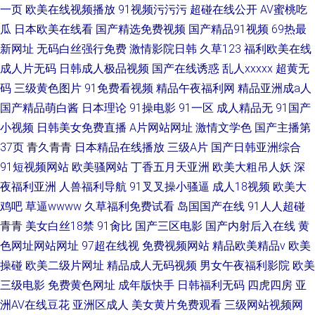
一页
欧美在线视频播放
91视频污污污
超碰在线公开
AV蜜桃吃
瓜
日本欧美在线看
国产精选免费视频
国产精品91视频
69热最
新网址
无码白丝强行免费
激情影院日韩
久草123
福利欧美在线
成人片无码
日韩成人极品视频
国产在线诱惑
乱人xxxxx
超黄无
码
三级黄色图片
91免费看视频
精品午夜福利网
精品亚洲成a人
国产精品萌白酱
日本理论
91操电影
91一区
成人精品无
91国产
小视频
日韩美女免费直播
A片网站网址
激情文学色
国产主播第
37页
青久青青
日本精品在线播放
三级A片
国产日韩亚洲综合
91短视频网站
欧美骚网站
丁香五月天亚洲
欧美大粗吊人妖
深
夜福利亚洲
人兽福利导航
91叉叉操小骚逼
成人18视频
欧美大
鸡吧
草逼wwww
久草福利免费试看
岛国国产在线
91人人超碰
青青
美女白丝18禁
91肏比
国产三区电影
国产内射后入在线
黄
色网址网站网址
97超在线视
免费视频网站
精品欧美精品v
欧美
操碰
欧美二级片网址
精品成人无码视频
男女午夜福利影院
欧美
三级电影
免费黄色网址
成年版快手
日韩福利无码
四虎四房
亚
洲AV在线豆花
亚洲区成人
美女黄片免费观看
三级网站视频网