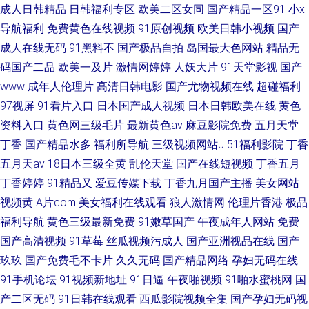
成人日韩精品
日韩福利专区
欧美二区女同
国产精品一区91
小x
导航福利
免费黄色在线视频
91原创视频
欧美日韩小视频
国产
成人在线无码
91黑料不
国产极品自拍
岛国最大色网站
精品无
码国产二品
欧美一及片
激情网婷婷
人妖大片
91天堂影视
国产
www
成年人伦理片
高清日韩电影
国产尤物视频在线
超碰福利
97视屏
91看片入口
日本国产成人视频
日本日韩欧美在线
黄色
资料入口
黄色网三级毛片
最新黄色av
麻豆影院免费
五月天堂
丁香
国产精品水多
福利所导航
三级视频网站J
51福利影院
丁香
五月天av
18日本三级全黄
乱伦天堂
国产在线短视频
丁香五月
丁香婷婷
91精品又
爱豆传媒下载
丁香九月国产主播
美女网站
视频黄
A片com
美女福利在线观看
狼人激情网
伦理片香港
极品
福利导航
黄色三级最新免费
91嫩草国产
午夜成年人网站
免费
国产高清视频
91草莓
丝瓜视频污成人
国产亚洲视品在线
国产
玖玖
国产免费毛不卡片
久久无码
国产精品网络
孕妇无码在线
91手机论坛
91视频新地址
91日逼
午夜啪视频
91啪水蜜桃网
国
产二区无码
91日韩在线观看
西瓜影院视频全集
国产孕妇无码视