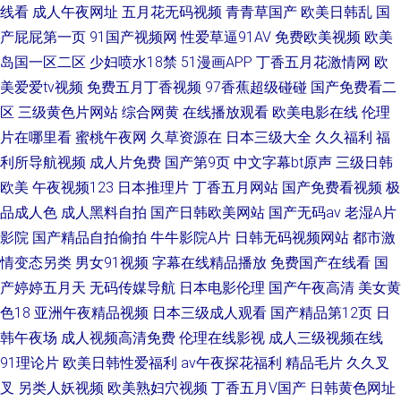
线看
成人午夜网址
五月花无码视频
青青草国产
欧美日韩乱
国
产屁屁第一页
91国产视频网
性爱草逼91AV
免费欧美视频
欧美
岛国一区二区
少妇喷水18禁
51漫画APP
丁香五月花激情网
欧
美爱爱tv视频
免费五月丁香视频
97香蕉超级碰碰
国产免费看二
区
三级黄色片网站
综合网黄
在线播放观看
欧美电影在线
伦理
片在哪里看
蜜桃午夜网
久草资源在
日本三级大全
久久福利
福
利所导航视频
成人片免费
国产第9页
中文字幕bt原声
三级日韩
欧美
午夜视频123
日本推理片
丁香五月网站
国产免费看视频
极
品成人色
成人黑料自拍
国产日韩欧美网站
国产无码av
老湿A片
影院
国产精品自拍偷拍
牛牛影院A片
日韩无码视频网站
都市激
情变态另类
男女91视频
字幕在线精品播放
免费国产在线看
国
产婷婷五月天
无码传媒导航
日本电影伦理
国产午夜高清
美女黄
色18
亚洲午夜精品视频
日本三级成人观看
国产精品第12页
日
韩午夜场
成人视频高清免费
伦理在线影视
成人三级视频在线
91理论片
欧美日韩性爱福利
av午夜探花福利
精品毛片
久久叉
叉
另类人妖视频
欧美熟妇穴视频
丁香五月V国产
日韩黄色网址