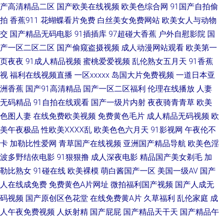
院国产91 操逼金品韩国 韩国A级无码片 人人插人人操 在线电影av 传媒精品
产高清精品二区
国产欧美在线视频
欧美色综合网
91国产自拍偷
拍
香蕉911
花蝴蝶看片免费
白丝美女免费网站
欧美女人与动物
入口 激情伊人 蜜臀96超碰 人人射人人妻 亚洲成人色色 91老熟女视频 爱豆
交
国产精品无码电影
91插插库
97超碰大香蕉
户外自慰影院
国
产一区二区二区
国产偷窥盗摄视频
成人动漫网站观看
欧美第一
传媒映画 国产9在线播放 久久加勒比久久 欧美性爱AB 日本少妇亚洲 亚洲色
页夜夜
91成人精品视频
蜜桃爱爱视频
乱伦熟女五月天
91香蕉
视
福利在线视频直播
一区xxxxx
岛国大片免费视频
一道日本亚
图成人套图 91蜜臀中文字幕 成人免费毛片网站 后入巨乳白虎91 欧美人与兽
洲香蕉
国产91高清精品
国产一区二区福利
伦理在线播放
人妻
A片 熟女福利导航 亚洲色图 91视频福利 超碰在线 精品一二一日韩 蜜桃性爱
无码精品
91自拍在线观看
国产一级片内射
夜夜骑青青草
欧美
色图人妻
在线免费欧美视频
免费黄色毛片
成人精品无码视频
欧
丝袜美尻人妻偷拍 亚洲妞妞综合网 91片子 超碰欧美色中色 国产重口ts在线
美午夜极品
性欧美ⅩⅩⅩⅩ乱
欧美色色六月天
91影视网
午夜伦不
卡
加勒比性爱网
青草国产在线视频
亚洲国产精品导航
欧美色淫
久久四虎一二三 人人操操人人 婷婷网天堂网 91操13 操欧美老女人 国产做受
波多野结依电影
91狠狠撸
成人深夜电影
精品国产美女剃毛
加
勒比熟女
91碰在线
欧美裸模
萌白酱国产一区
美国一级AV
国产
麻豆 人人爽人人爽 五月四房色播婷婷 91最新 国产AV探花 欧美三级网站 深
人在线成免费
免费黄色A片网址
微拍福利国产视频
国产人成无
码视频
国产原创区色花堂
在线免费黄A片
久草福利
乱伦家庭
成
夜黄色A片 伊人天天综合网 91污污网站视频 成人网站天堂网 国产日韩一二
人午夜免费视频
人妖射精
国产屁屁
国产精品天干天
国产精品午