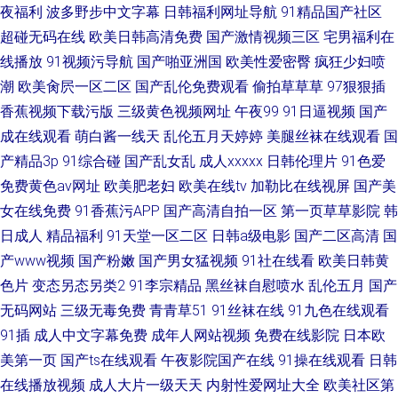
夜福利
波多野步中文字幕
日韩福利网址导航
91精品国产社区
超碰无码在线
欧美日韩高清免费
国产激情视频三区
宅男福利在
线播放
91视频污导航
国产啪亚洲国
欧美性爱密臀
疯狂少妇喷
潮
欧美肏屄一区二区
国产乱伦免费观看
偷拍草草草
97狠狠插
香蕉视频下载污版
三级黄色视频网址
午夜99
91日逼视频
国产
成在线观看
萌白酱一线天
乱伦五月天婷婷
美腿丝袜在线观看
国
产精品3p
91综合碰
国产乱女乱
成人xxxxx
日韩伦理片
91色爱
免费黄色av网址
欧美肥老妇
欧美在线tv
加勒比在线视屏
国产美
女在线免费
91香蕉污APP
国产高清自拍一区
第一页草草影院
韩
日成人
精品福利
91天堂一区二区
日韩a级电影
国产二区高清
国
产www视频
国产粉嫩
国产男女猛视频
91社在线看
欧美日韩黄
色片
变态另态另类2
91李宗精品
黑丝袜自慰喷水
乱伦五月
国产
无码网站
三级无毒免费
青青草51
91丝袜在线
91九色在线观看
91插
成人中文字幕免费
成年人网站视频
免费在线影院
日本欧
美第一页
国产ts在线观看
午夜影院国产在线
91操在线观看
日韩
在线播放视频
成人大片一级天天
内射性爱网址大全
欧美社区第