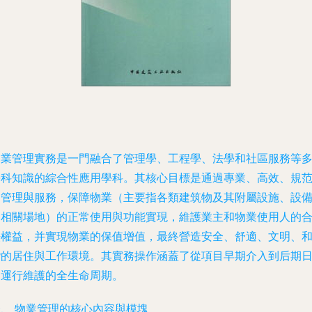
物業管理實務是一門融合了管理學、工程學、法學和社區服務等
學科知識的綜合性應用學科。其核心目標是通過專業、高效、規
的管理與服務，保障物業（主要指各類建筑物及其附屬設施、設
和相關場地）的正常使用與功能實現，維護業主和物業使用人的
法權益，并實現物業的保值增值，最終營造安全、舒適、文明、
諧的居住與工作環境。其實務操作涵蓋了從項目早期介入到后期
常運行維護的全生命周期。
一、 物業管理的核心內容與模塊