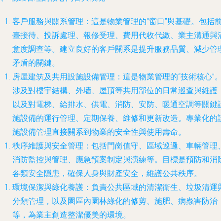
客戶服務與關系管理
：這是物業管理的“窗口”與基礎。包括
臺接待、投訴處理、報修受理、費用代收代繳、業主溝通與
意度調查等。建立良好的客戶關系是提升服務品質、減少管
矛盾的關鍵。
房屋建筑及共用設施設備管理
：這是物業管理的“技術核心”
涉及對樓宇結構、外墻、屋頂等共用部位的日常巡查與維護
以及對電梯、給排水、供電、消防、安防、暖通空調等關鍵
施設備的運行管理、定期保養、維修和更新改造。專業化的
施設備管理直接關系到物業的安全性與使用壽命。
秩序維護與安全管理
：包括門崗值守、區域巡邏、車輛管理
消防監控與管理、應急預案制定與演練等。目標是預防和消
各類安全隱患，確保人身與財產安全，維護公共秩序。
環境保潔與綠化養護
：負責公共區域的清潔衛生、垃圾清運
分類管理，以及園區內園林綠化的修剪、施肥、病蟲害防治
等，為業主創造整潔優美的環境。