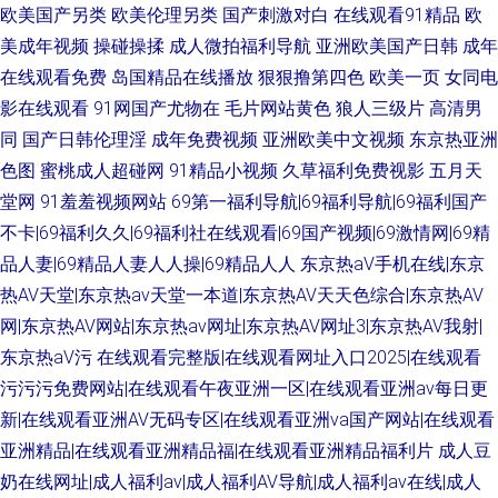
欧美国产另类
欧美伦理另类
国产刺激对白
在线观看91精品
欧
美成年视频
操碰操揉
成人微拍福利导航
亚洲欧美国产日韩
成年
在线观看免费
岛国精品在线播放
狠狠撸第四色
欧美一页
女同电
影在线观看
91网国产尤物在
毛片网站黄色
狼人三级片
高清男
同
国产日韩伦理淫
成年免费视频
亚洲欧美中文视频
东京热亚洲
色图
蜜桃成人超碰网
91精品小视频
久草福利免费视影
五月天
堂网
91羞羞视频网站
69第一福利导航|69福利导航|69福利国产
不卡|69福利久久|69福利社在线观看|69国产视频|69激情网|69精
品人妻|69精品人妻人人操|69精品人人
东京热aV手机在线|东京
热AV天堂|东京热av天堂一本道|东京热AV天天色综合|东京热AV
网|东京热AV网站|东京热av网址|东京热AV网址3|东京热AV我射|
东京热aV污
在线观看完整版|在线观看网址入口2025|在线观看
污污污免费网站|在线观看午夜亚洲一区|在线观看亚洲av每日更
新|在线观看亚洲AV无码专区|在线观看亚洲va国产网站|在线观看
亚洲精品|在线观看亚洲精品福|在线观看亚洲精品福利片
成人豆
奶在线网址|成人福利av|成人福利AV导航|成人福利av在线|成人