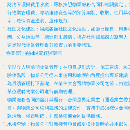
財務管理與費用收繳
：嚴格按照物業服務合同和相關規定，
行物業管理費、專項維修資金等的預算編制、收取、使用與
示，確保資金透明、運作規范。
社區文化建設
：組織各類社區文化活動，如節日慶典、興趣
團、公益活動等，增進鄰里感情，培育社區歸屬感與凝聚力
這是現代物業管理提升軟實力的重要體現。
二、 物業管理的關鍵流程與環節
早期介入與前期物業管理
：在項目規劃設計、施工建設、竣
驗收階段，物業公司從未來使用和維護的角度提出專業建議
為后續管理打下基礎。在業主大會選聘物業公司之前，由建
單位選聘物業公司進行前期管理。
物業服務合同的簽訂與履行
：合同是界定業主（通過業主委
會）與物業公司權利義務的法律文件。實務中必須確保合同
款清晰、權責明確，并嚴格依據合同提供服務。
承接查驗
：物業公司對新接管項目或更換物業時的共用部位