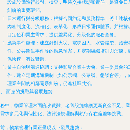
設施設備進行核對、檢查，明確交接狀態和責任，是避免日
糾紛的重要環節。
日常運行與分級服務
：根據合同約定和服務標準，將上述核
內容制度化、流程化、表單化，形成日常運作體系。并根據
目定位和業主需求，提供差異化、分級化的服務套餐。
應急事件處理
：建立針對火災、電梯困人、水管爆裂、治安
件、公共衛生事件等的應急預案，并定期組織培訓與演練，
保快速、有效響應。
業主自治與溝通協調
：支持和配合業主大會、業主委員會的
作，建立定期溝通機制（如公示欄、公眾號、懇談會等），
理業主間的相鄰關系糾紛，促進社區共治。
三、 面臨的挑戰與發展趨勢
實務中，物業管理常面臨收費難、老舊設施維護更新資金不足、
主需求多元化與個性化、法律法規理解與執行存在偏差等挑戰。
當前，物業管理行業正呈現以下發展趨勢：