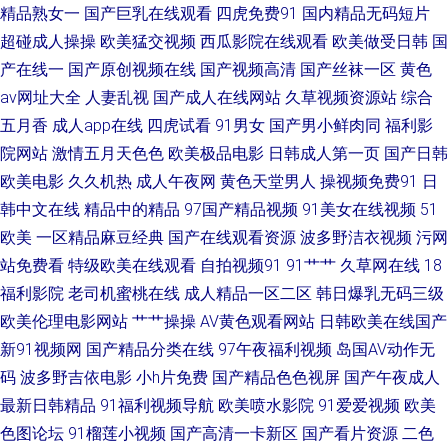
一本道做爱 熟女Av 自拍视频97 超碰人妻中文字幕 激情文学另类av 欧亚
精品熟女一
国产巨乳在线观看
四虎免费91
国内精品无码短片
超碰成人操操
欧美猛交视频
西瓜影院在线观看
欧美做受日韩
国
aVvV 微拍福利1区 91传媒新数字化 大香蕉久久五十 久久国产东北淫好 日本
产在线一
国产原创视频在线
国产视频高清
国产丝袜一区
黄色
av网址大全
人妻乱视
国产成人在线网站
久草视频资源站
综合
成人A片网 在线91网址 老司机午夜性大片 亚洲性爱精品 97超碰人人操射 成
五月香
成人app在线
四虎试看
91男女
国产男小鲜肉同
福利影
院网站
激情五月天色色
欧美极品电影
日韩成人第一页
国产日韩
人五月天网站 青青草草网 色综欧美 91美足交麻豆 超碰色婷婷 老司机无码
欧美电影
久久机热
成人午夜网
黄色天堂男人
操视频免费91
日
韩中文在线
精品中的精品
97国产精品视频
91美女在线视频
51
91黄色网入口 日韩A级视频网站 日韩欧美另类视频 91涩涩蜜桃 岛国成人网
欧美
一区精品麻豆经典
国产在线观看资源
波多野洁衣视频
污网
麻豆传媒吴梦梦 色五月丁香综合网 最新超碰午夜网站 日本福利电影院 在线
站免费看
特级欧美在线观看
自拍视频91
91艹艹
久草网在线
18
福利影院
老司机蜜桃在线
成人精品一区二区
韩日爆乳无码三级
看91 超碰www97 精东一级片aV 五月丁香成人网站 91久久一 草笔免费视频
欧美伦理电影网站
艹艹操操
AV黄色观看网站
日韩欧美在线国产
新91视频网
国产精品分类在线
97午夜福利视频
岛国AV动作无
国产系列WWW 蜜臀91视频 色色看片 91入囗 国产精品3 欧美肏屄网 午夜福
码
波多野吉依电影
小h片免费
国产精品色色视屏
国产午夜成人
最新日韩精品
91福利视频导航
欧美喷水影院
91爱爱视频
欧美
利91av 91字慕网 抖阴免费版撸啊撸 久久精品首页 日本三级片A 亚洲国产第
色图论坛
91榴莲小视频
国产高清一卡新区
国产看片资源
二色