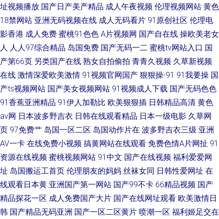
址视频播放
国产日产美产精品
成人午夜视频
伦理视频网站
黄色
18禁网站
亚洲无码视频在线
成人无码看片
91原创社区
伦理电
影香港
成人免费
蜜桃91色色
A片视频网
国产自在线
操欧美老女
人
人人97综合精品
岛国免费
国产无码一二
蜜桃tv网站入口
国
产第66页
另类国产在线
熟女自拍偷拍
青青久视频
久草新视频
在线
激情深爱欧美激情
91视频官网国产
狠狠操-91
91我要操
国
产ts视频网站
国产美女视频网站
91视频成人下载
国产无码色色
91香蕉亚洲精品
91伊人加勒比
欧美狠狠插
日韩精品高清
黄色
av网
日本波多野吉衣
日韩在线观看精品
日本一级电影
久草网
页
97免费艹
岛国一区二区
岛国动作片在
波多野吉衣三级
亚洲
AV一卡
在线免费小视频
搞黄网站在线观看
免费色情A片网扯
91
资源在线视频
蜜桃视频网站
91中文
国产在线视频
福利爱爱网
址
岛国搬运工首页
伦理朋友的妈妈
丝袜女同
日韩性爱网址
在
线观看日本黄
亚洲国产第一网站
国产99不卡
66精品视频
国产
精品探花一区
成人免费国产大片
国产在线网址观看
欧美激情日
韩
国产精品无码亚洲
国产一区二区黄片
喷潮一区
福利姬足交在