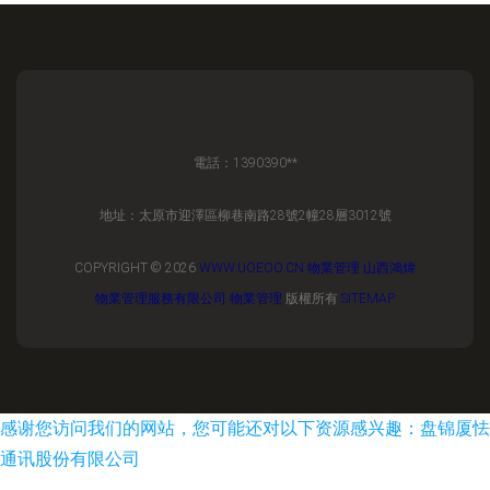
電話：1390390**
地址：太原市迎澤區柳巷南路28號2幢28層3012號
COPYRIGHT © 2026
WWW.UOEOO.CN
物業管理
山西鴻煒
物業管理服務有限公司
物業管理
版權所有
SITEMAP
感谢您访问我们的网站，您可能还对以下资源感兴趣：盘锦厦怯
通讯股份有限公司