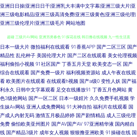
亚洲日日操|亚洲日日干|亚洲乳大丰满中文字幕|亚洲三级大片|亚
洲三级电影精品|亚洲三级高清免费|亚洲三级黄色|亚洲三级伦理|
亚洲三级伦理片|亚洲三级毛片
网站地图
日本一级大片
微拍福利在线观看
91香蕉APP
国产二区三区
国产
无码午夜福利电影 免费mv观看入口 操少妇射精 含羞草av网 久草影片 青青
精品性
乱伦种子
美国伦理大片
国产二区在线观看
美女伦理视频
超碰 三级片AV网站 亚洲另类春色 91探花在线 韩日撸在线视频 九一性生活直
福利偷拍小视频
91社区国产
丁香五月天堂
欧美变态一区
国产
综合在线观看
国产免费一级片
福利视频资源站
成人午夜在线观
播间 av小电影导航 日本A级电影网站 香蕉视频污污污 超碰com 另类口性交
看
欧美图片在线观看
在线观看h视频
国产a级0
变性人妖
国产福
利永久
日韩中文字幕观看
足交在线播放91
丁香五月色网站
黄
爱 日日撸日日操 婷婷亚洲情色 大香蕉玖玖乐 九九福利AV导航 日韩情侣av
色3级抢网站
国产一区二区
日本一级婬片
久久免费手机视频
学
生妹Av网站
亚洲人成免费网站
91大神自拍
福利片在线观看
国
91黄色下载软件 大香蕉超碰 黄色影片在线观看 色亭亭福利导航 伊人综合香
产成人内射无码
激情五月极品婷婷
国产剧情精品
成人三级伦理
免费
偷怕欧美亚州图片
国产AV国产AV
97亚洲精华液
国内精自
蕉另类 99福利在线观看 国精品123 老司机副利院 人人妻人人搞人人 伊人影
线
国产精品3级片
成年女人视频
狠狠撸亚洲欧美
91操碰在线
国